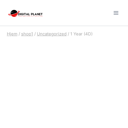
Fortsæt
til
indhold
Hjem
/
shop1
/
Uncategorized
/
1 Year (4D)