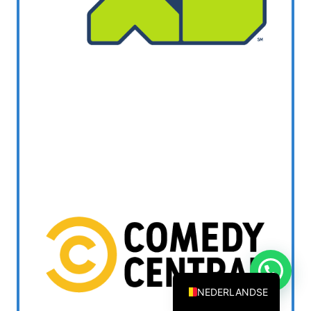
DANISH_IPTV
CZECH_IPTV
IRISH_IPTV
GREEK_IPTV
EN_US
POLERUJ
ITALIANO
ESPANOL
TURKCE
FRANCAIS
DEUTSCH
EN
NEDERLANDSE