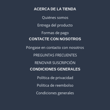
ACERCA DE LA TIENDA
Quiénes somos
Entrega del producto
WELSH_IPTV
Formas de pago
DANISH_IPTV
CONTACTE CON NOSOTROS
CZECH_IPTV
Póngase en contacto con nosotros
IRISH_IPTV
PREGUNTAS FRECUENTES
GREEK_IPTV
RENOVAR SUSCRIPCIÓN
EN_US
CONDICIONES GENERALES
NEDERLANDSE
Política de privacidad
POLERUJ
Política de reembolso
ITALIANO
Condiciones generales
TURKCE
FRANCAIS