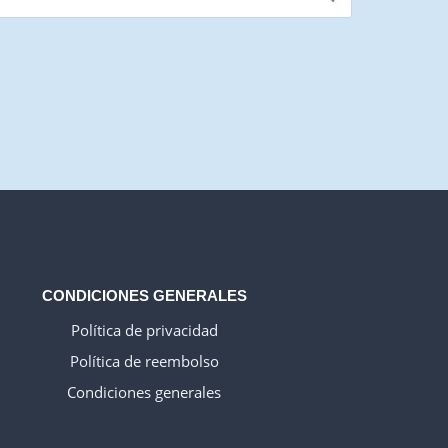
WELSH_IPTV
DANISH_IPTV
CZECH_IPTV
IRISH_IPTV
GREEK_IPTV
EN_US
CONDICIONES GENERALES
NEDERLANDSE
Política de privacidad
POLERUJ
Política de reembolso
ITALIANO
Condiciones generales
TURKCE