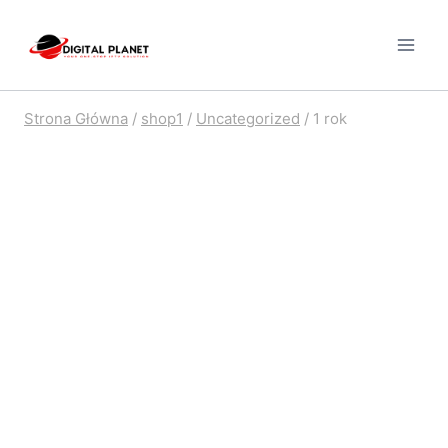
Przejdź
do
treści
Strona Główna
/
shop1
/
Uncategorized
/
1 rok