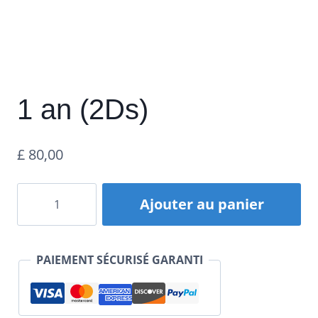
1 an (2Ds)
£
80,00
quantité
Ajouter au panier
de
1
PAIEMENT SÉCURISÉ GARANTI
Year
(2Ds)