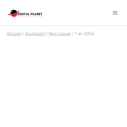
Skip
to
content
Accueil
/
boutique1
/
Non classé
/
1 an (2Ds)