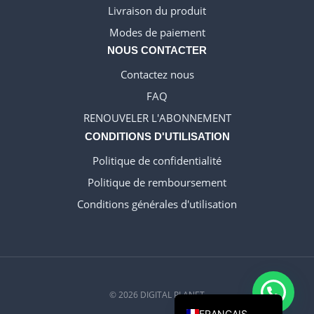
Livraison du produit
WELSH_IPTV
Modes de paiement
DANISH_IPTV
NOUS CONTACTER
CZECH_IPTV
Contactez nous
IRISH_IPTV
FAQ
GREEK_IPTV
RENOUVELER L'ABONNEMENT
EN_US
CONDITIONS D'UTILISATION
NEDERLANDSE
Politique de confidentialité
POLERUJ
Politique de remboursement
ITALIANO
Conditions générales d'utilisation
ESPANOL
TURKCE
DEUTSCH
EN
© 2026 DIGITAL PLANET
FRANCAIS